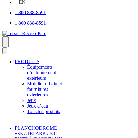
open
EN
1 800 838-8591
1 800 838-8591
Search
open
PRODUITS
Équipements
d’entraînement
extérieurs
Mobilier urbain et
fournitures
extérieures
Jeux
Jeux d’eau
Tous les produits
PLANCHODROME
«SKATEPARK» ET