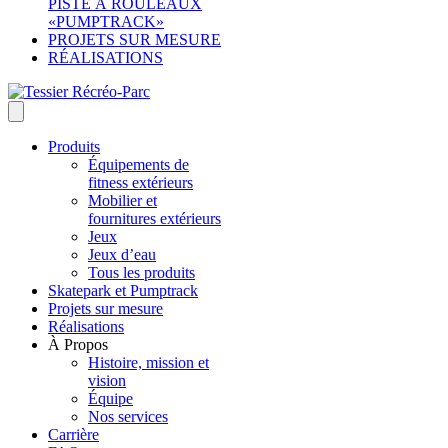
PISTE À ROULEAUX
«PUMPTRACK»
PROJETS SUR MESURE
RÉALISATIONS
Produits
Équipements de
fitness extérieurs
Mobilier et
fournitures extérieurs
Jeux
Jeux d’eau
Tous les produits
Skatepark et Pumptrack
Projets sur mesure
Réalisations
À Propos
Histoire, mission et
vision
Équipe
Nos services
Carrière