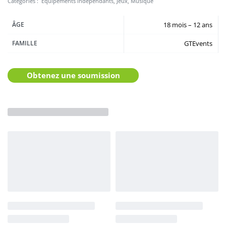
Catégories :
Équipements indépendants
,
Jeux
,
Musique
ÂGE
18 mois – 12 ans
FAMILLE
GTEvents
Obtenez une soumission