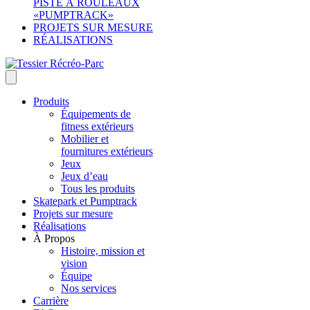
PISTE À ROULEAUX
«PUMPTRACK»
PROJETS SUR MESURE
RÉALISATIONS
Produits
Équipements de
fitness extérieurs
Mobilier et
fournitures extérieurs
Jeux
Jeux d’eau
Tous les produits
Skatepark et Pumptrack
Projets sur mesure
Réalisations
À Propos
Histoire, mission et
vision
Équipe
Nos services
Carrière