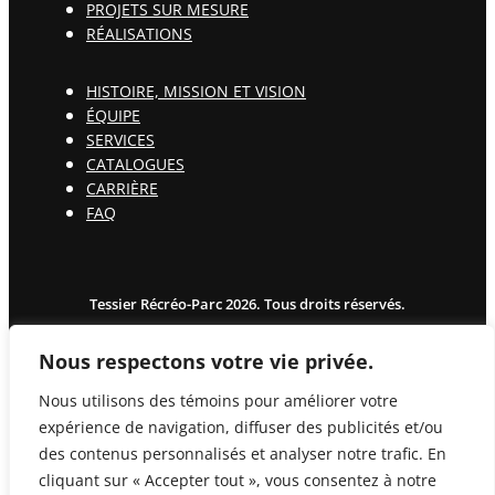
PROJETS SUR MESURE
RÉALISATIONS
HISTOIRE, MISSION ET VISION
ÉQUIPE
SERVICES
CATALOGUES
CARRIÈRE
FAQ
Tessier Récréo-Parc 2026. Tous droits réservés.
Politique de confidentialité
Nous respectons votre vie privée.
Nous utilisons des témoins pour améliorer votre
expérience de navigation, diffuser des publicités et/ou
des contenus personnalisés et analyser notre trafic. En
cliquant sur « Accepter tout », vous consentez à notre
Rechercher