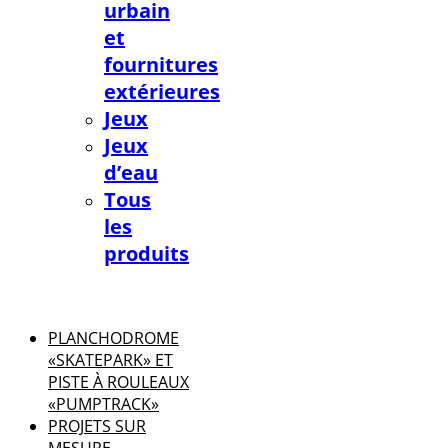
urbain
et
fournitures
extérieures
Jeux
Jeux
d’eau
Tous
les
produits
PLANCHODROME
«SKATEPARK» ET
PISTE À ROULEAUX
«PUMPTRACK»
PROJETS SUR