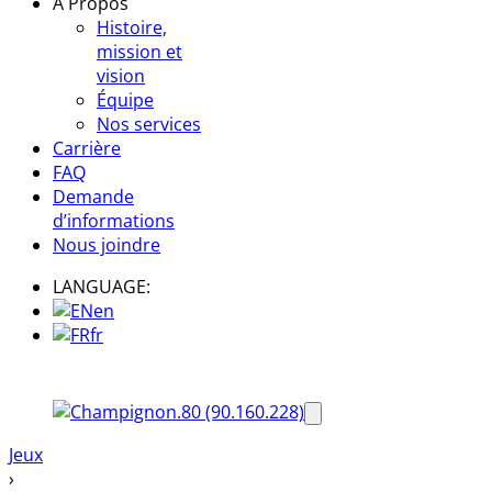
À Propos
Histoire,
mission et
vision
Équipe
Nos services
Carrière
FAQ
Demande
d’informations
Nous joindre
LANGUAGE:
en
fr
Jeux
›