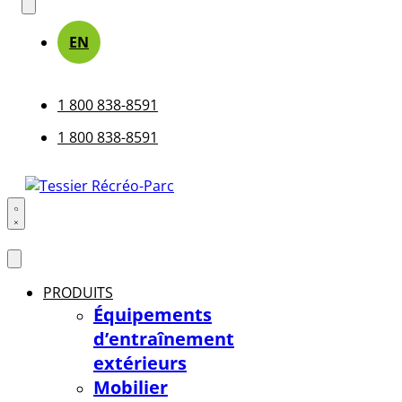
Search
open
EN
1 800 838-8591
1 800 838-8591
Search
open
PRODUITS
Équipements
d’entraînement
extérieurs
Mobilier