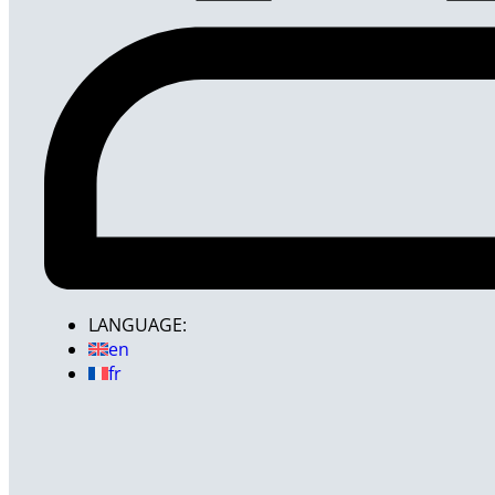
LANGUAGE:
en
fr