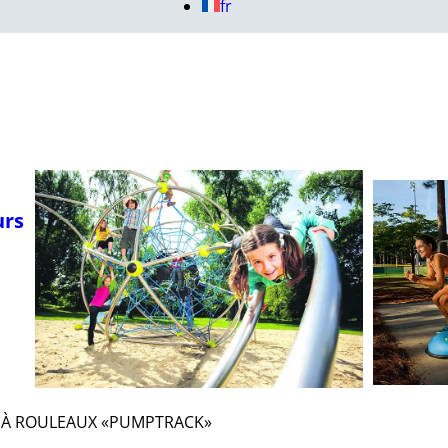
fr
urs
 À ROULEAUX «PUMPTRACK»