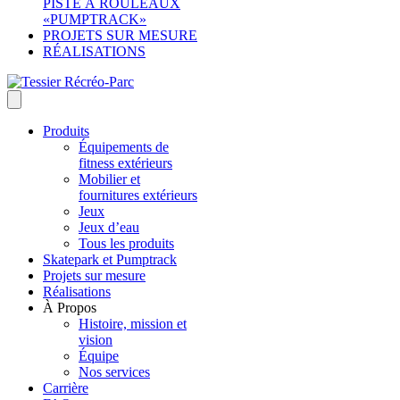
PISTE À ROULEAUX
«PUMPTRACK»
PROJETS SUR MESURE
RÉALISATIONS
Produits
Équipements de
fitness extérieurs
Mobilier et
fournitures extérieurs
Jeux
Jeux d’eau
Tous les produits
Skatepark et Pumptrack
Projets sur mesure
Réalisations
À Propos
Histoire, mission et
vision
Équipe
Nos services
Carrière