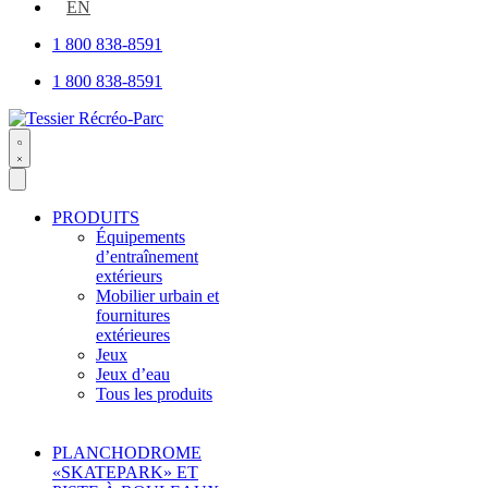
open
EN
1 800 838-8591
1 800 838-8591
Search
open
PRODUITS
Équipements
d’entraînement
extérieurs
Mobilier urbain et
fournitures
extérieures
Jeux
Jeux d’eau
Tous les produits
PLANCHODROME
«SKATEPARK» ET