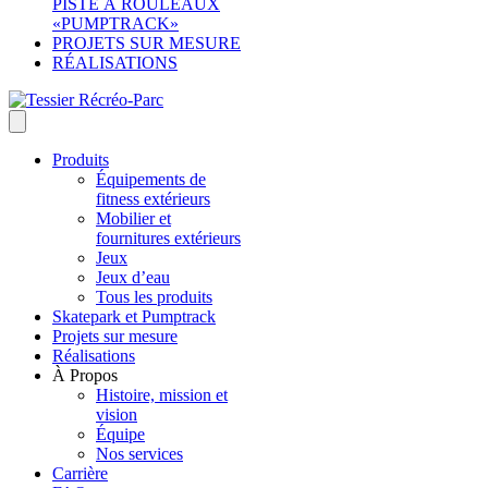
PISTE À ROULEAUX
«PUMPTRACK»
PROJETS SUR MESURE
RÉALISATIONS
Produits
Équipements de
fitness extérieurs
Mobilier et
fournitures extérieurs
Jeux
Jeux d’eau
Tous les produits
Skatepark et Pumptrack
Projets sur mesure
Réalisations
À Propos
Histoire, mission et
vision
Équipe
Nos services
Carrière