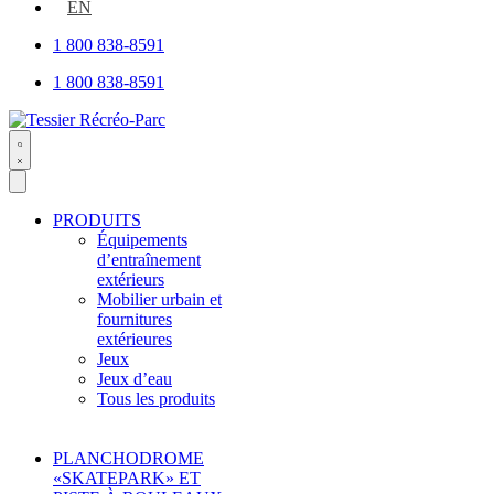
open
EN
1 800 838-8591
1 800 838-8591
Search
open
PRODUITS
Équipements
d’entraînement
extérieurs
Mobilier urbain et
fournitures
extérieures
Jeux
Jeux d’eau
Tous les produits
PLANCHODROME
«SKATEPARK» ET