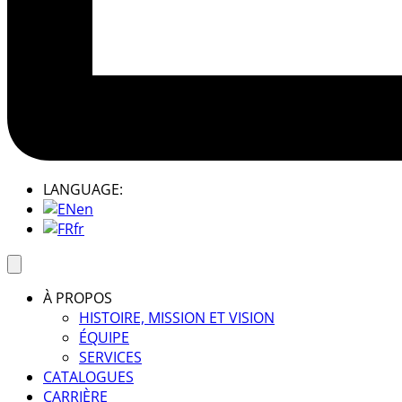
LANGUAGE:
en
fr
À PROPOS
HISTOIRE, MISSION ET VISION
ÉQUIPE
SERVICES
CATALOGUES
CARRIÈRE