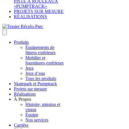
PISTE À ROULEAUX
«PUMPTRACK»
PROJETS SUR MESURE
RÉALISATIONS
Produits
Équipements de
fitness extérieurs
Mobilier et
fournitures extérieurs
Jeux
Jeux d’eau
Tous les produits
Skatepark et Pumptrack
Projets sur mesure
Réalisations
À Propos
Histoire, mission et
vision
Équipe
Nos services
Carrière