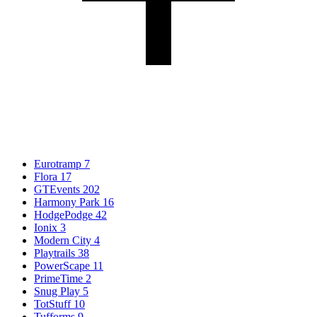
Eurotramp
7
Flora
17
GTEvents
202
Harmony Park
16
HodgePodge
42
Ionix
3
Modern City
4
Playtrails
38
PowerScape
11
PrimeTime
2
Snug Play
5
TotStuff
10
Tufforms
9