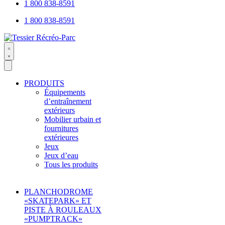
open
1 800 838-8591
1 800 838-8591
Search
open
PRODUITS
Équipements
d’entraînement
extérieurs
Mobilier urbain et
fournitures
extérieures
Jeux
Jeux d’eau
Tous les produits
PLANCHODROME
«SKATEPARK» ET
PISTE À ROULEAUX
«PUMPTRACK»