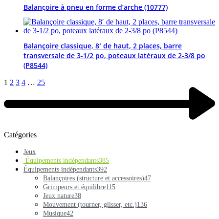
Balançoire à pneu en forme d’arche (10777)
Balançoire classique, 8′ de haut, 2 places, barre
transversale de 3-1/2 po, poteaux latéraux de 2-3/8 po
(P8544)
1
2
3
4
…
25
Catégories
Jeux
Équipements indépendants
385
Équipements indépendants
392
Balançoires (structure et accessoires)
47
Grimpeurs et équilibre
115
Jeux nature
38
Mouvement (tourner, glisser, etc.)
136
Musique
42