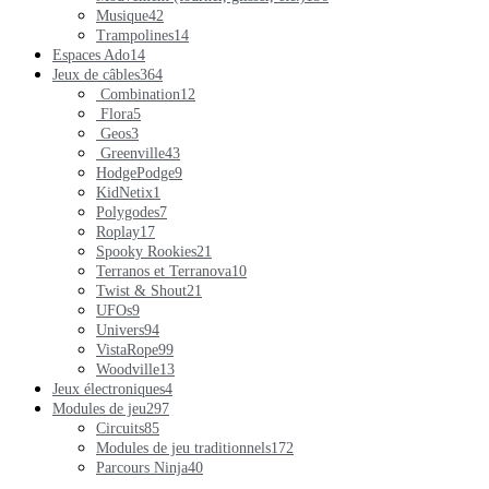
Musique
42
Trampolines
14
Espaces Ado
14
Jeux de câbles
364
Combination
12
Flora
5
Geos
3
Greenville
43
HodgePodge
9
KidNetix
1
Polygodes
7
Roplay
17
Spooky Rookies
21
Terranos et Terranova
10
Twist & Shout
21
UFOs
9
Univers
94
VistaRope
99
Woodville
13
Jeux électroniques
4
Modules de jeu
297
Circuits
85
Modules de jeu traditionnels
172
Parcours Ninja
40