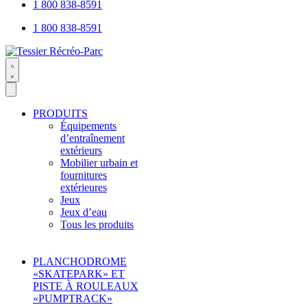
open
1 800 838-8591
1 800 838-8591
Search
open
PRODUITS
Équipements
d’entraînement
extérieurs
Mobilier urbain et
fournitures
extérieures
Jeux
Jeux d’eau
Tous les produits
PLANCHODROME
«SKATEPARK» ET
PISTE À ROULEAUX
«PUMPTRACK»