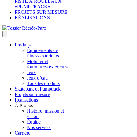
PISTE À ROULEAUX
«PUMPTRACK»
PROJETS SUR MESURE
RÉALISATIONS
Produits
Équipements de
fitness extérieurs
Mobilier et
fournitures extérieurs
Jeux
Jeux d’eau
Tous les produits
Skatepark et Pumptrack
Projets sur mesure
Réalisations
À Propos
Histoire, mission et
vision
Équipe
Nos services
Carrière