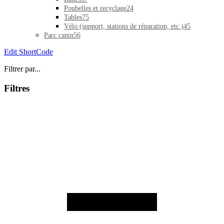
Poubelles et recyclage
24
Tables
75
Vélo (support, stations de réparation, etc.)
45
Parc canin
56
Edit ShortCode
Filtrer par...
Filtres