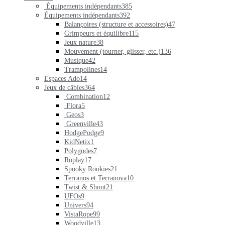
Équipements indépendants
385
Équipements indépendants
392
Balançoires (structure et accessoires)
47
Grimpeurs et équilibre
115
Jeux nature
38
Mouvement (tourner, glisser, etc.)
136
Musique
42
Trampolines
14
Espaces Ado
14
Jeux de câbles
364
Combination
12
Flora
5
Geos
3
Greenville
43
HodgePodge
9
KidNetix
1
Polygodes
7
Roplay
17
Spooky Rookies
21
Terranos et Terranova
10
Twist & Shout
21
UFOs
9
Univers
94
VistaRope
99
Woodville
13