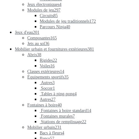
Jeux électroniques
4
Modules de jeu
297
Circuits
85
Modules de jeu traditionnels
172
Parcours Ninja
40
Jeux d'eau
201
Composantes
165
Jets au sol
36
Mobilier urbain et fournitures extérieures
381
Abris
38
Rigides
22
Voiles
16
Classes extérieures
14
Équipements sportifs
35
Autres
3
Soccer
1
Tables à ping-pong
4
Autres
27
Fontaines à boire
40
Fontaines à boire standard
14
Fontaines murales
7
Stations de remplissage
22
Mobilier urbain
231
Bacs à fleurs
4
Bancs
57